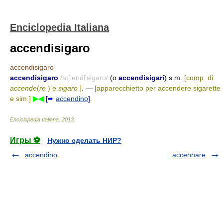
Enciclopedia Italiana
accendisigaro
accendisigaro
accendisigaro
/atʃ:endi'sigaro/
(o
accendisigari
) s.m.
[comp. di
accende
(
re
) e
sigaro
]
. —
[apparecchietto per accendere sigarette
e sim.]
▶◀
[➨
accendino
]
.
Enciclopedia Italiana
.
2013
.
Игры ⚽
Нужно сделать НИР?
accendino
accennare