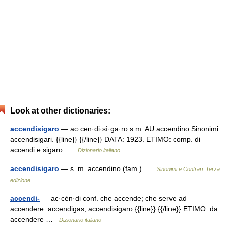
Look at other dictionaries:
accendisigaro
— ac·cen·di·sì·ga·ro s.m. AU accendino Sinonimi:
accendisigari. {{line}} {{/line}} DATA: 1923. ETIMO: comp. di
accendi e sigaro …
Dizionario italiano
accendisigaro
— s. m. accendino (fam.) …
Sinonimi e Contrari. Terza
edizione
accendi-
— ac·cèn·di conf. che accende; che serve ad
accendere: accendigas, accendisigaro {{line}} {{/line}} ETIMO: da
accendere …
Dizionario italiano