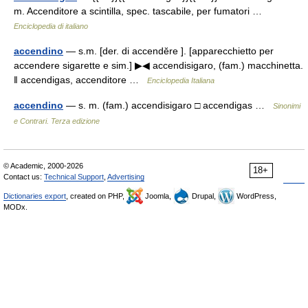
m. Accenditore a scintilla, spec. tascabile, per fumatori …
Enciclopedia di italiano
accendino
— s.m. [der. di accendĕre ]. [apparecchietto per
accendere sigarette e sim.] ▶◀ accendisigaro, (fam.) macchinetta.
‖ accendigas, accenditore …
Enciclopedia Italiana
accendino
— s. m. (fam.) accendisigaro □ accendigas …
Sinonimi
e Contrari. Terza edizione
© Academic, 2000-2026
18+
Contact us:
Technical Support
,
Advertising
Dictionaries export
, created on PHP,
Joomla,
Drupal,
WordPress,
MODx.