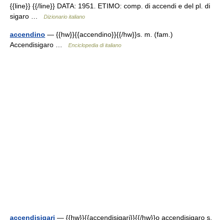
{{line}} {{/line}} DATA: 1951. ETIMO: comp. di accendi e del pl. di
sigaro …
Dizionario italiano
accendino
— {{hw}}{{accendino}}{{/hw}}s. m. (fam.)
Accendisigaro …
Enciclopedia di italiano
accendisigari
— {{hw}}{{accendisigari}}{{/hw}}o accendisigaro s.