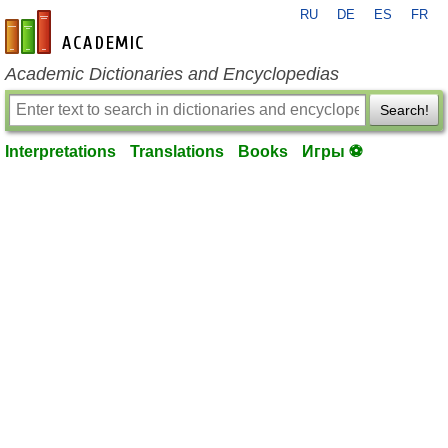
RU
DE
ES
FR
en-academic.com
Academic Dictionaries and Encyclopedias
Search!
Interpretations
Translations
Books
Игры ⚽