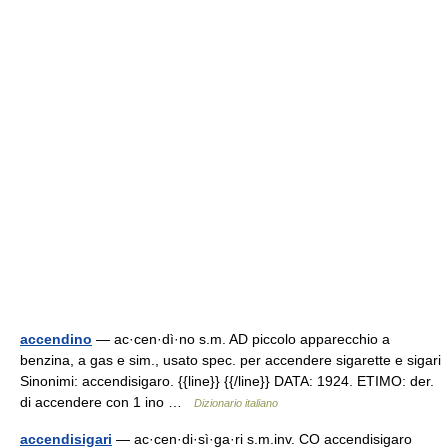
accendino
— ac·cen·dì·no s.m. AD piccolo apparecchio a
benzina, a gas e sim., usato spec. per accendere sigarette e sigari
Sinonimi: accendisigaro. {{line}} {{/line}} DATA: 1924. ETIMO: der.
di accendere con 1 ino …
Dizionario italiano
accendisigari
— ac·cen·di·sì·ga·ri s.m.inv. CO accendisigaro